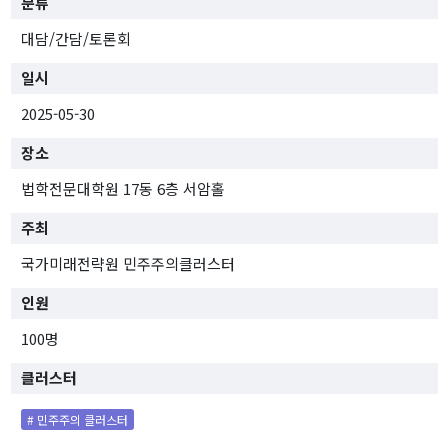
분류
[종료]팬데믹 클러스터
대담/간담/토론회
TF 프로젝트
일시
연구진
2025-05-30
연구성과
장소
법학전문대학원 17동 6층 서암홀
행사
주최
전체
대담 및 토론회
국가미래전략원 민주주의클러스터
학술회의
인원
전문가초청 세미나
100명
사전등록
간행물
클러스터
IFS인사이트
# 민주주의 클러스터
이슈브리프