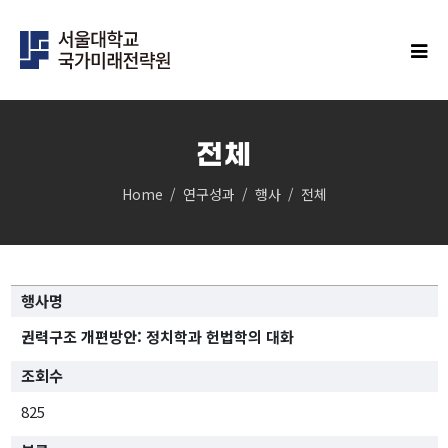
전체
Home
연구성과
행사
전체
IFS연구
클러스터
민주주의 클러스터
행사명
과학과 기술의 미래 클러스터
경제안보 클러스터
권력구조 개편방안: 정치학과 헌법학의 대화
인구 클러스터
조회수
글로벌 한국 클러스터
탄소중립 클러스터
825
지역균형성장 클러스터