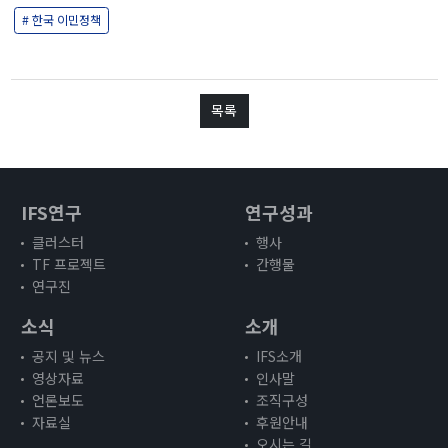
3주년 활동 보고 영상
# 한국 이민정책
인사말
명예원장(2021.12~2025.12)
원장인사말
목록
조직구성
후원안내
오시는 길
IFS연구
연구성과
클러스터
행사
TF 프로젝트
간행물
연구진
소식
소개
공지 및 뉴스
IFS소개
영상자료
인사말
언론보도
조직구성
자료실
후원안내
오시는 길