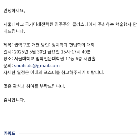
워킹페이퍼
보고서
안녕하세요,
책
서울대학교 국가미래전략원 민주주의 클러스터에서 주최하는 학술행사 안
내드립니다.
소식
제목: 권력구조 개편 방안: 정치학과 헌법학의 대화
일시: 2025년 5월 30일 금요일 15시-17시 40분
공지 및 뉴스
장소: 서울대학교 법학전문대학원 17동 6층 서암홀
문의:
snuifs.dc@gmail.com
영상자료
자세한 일정은 아래의 포스터를 참고해주시기 바랍니다.
언론보도
많은 관심과 참여를 부탁드립니다.
자료실
감사합니다.
소개
IFS소개
키워드
비전 및 목표