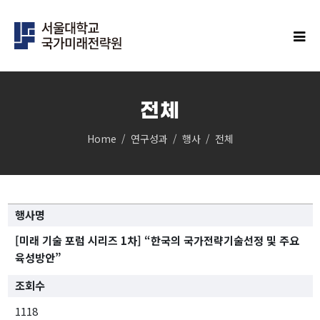
전체
Home
연구성과
행사
전체
IFS연구
클러스터
민주주의 클러스터
행사명
과학과 기술의 미래 클러스터
경제안보 클러스터
[미래 기술 포럼 시리즈 1차] “한국의 국가전략기술선정 및 주요
인구 클러스터
육성방안”
글로벌 한국 클러스터
조회수
탄소중립 클러스터
1118
지역균형성장 클러스터