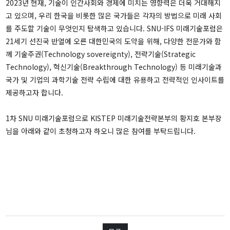
워킹페이퍼
2023년 현재, 기술이 인간사회와 경제에 미치는 영향력은 더욱 거대해지
보고서
고 있으며, 우리 한국을 비롯한 많은 국가들은 각자의 방법으로 미래 사회
를 주도할 기술이 무엇인지 탐색하고 있습니다. SNU-IFS 미래기술포럼은
책
21세기 선진국 반열에 오른 대한민국의 도약을 위해, 다양한 전문가와 함
께 기술주권(Technology sovereignty), 전략기술(Strategic
소식
Technology), 혁신기술(Breakthrough Technology) 등 미래기술과
국가 및 기업의 과학기술 전략 수립에 대한 유용하고 전략적인 인사이트를
공지 및 뉴스
제공하고자 합니다.
영상자료
1차 SNU 미래기술포럼으로 KISTEP 미래기술전략본부의 황지호 본부장
언론보도
님을 아래와 같이 초청하고자 하오니 많은 참여를 부탁드립니다.
자료실
소개
IFS소개
비전 및 목표