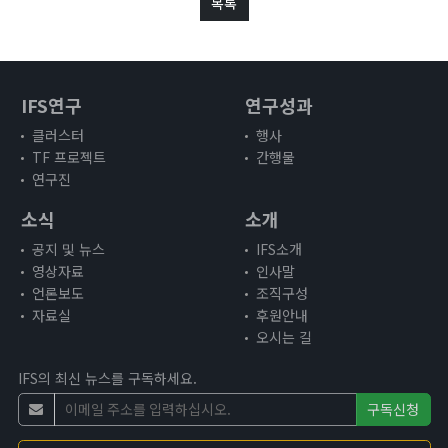
목록
3주년 활동 보고 영상
인사말
명예원장(2021.12~2025.12)
IFS연구
원장인사말
연구성과
조직구성
클러스터
행사
TF 프로젝트
간행물
후원안내
연구진
오시는 길
소식
소개
공지 및 뉴스
IFS소개
영상자료
인사말
언론보도
조직구성
자료실
후원안내
오시는 길
IFS의 최신 뉴스를 구독하세요.
구독신청