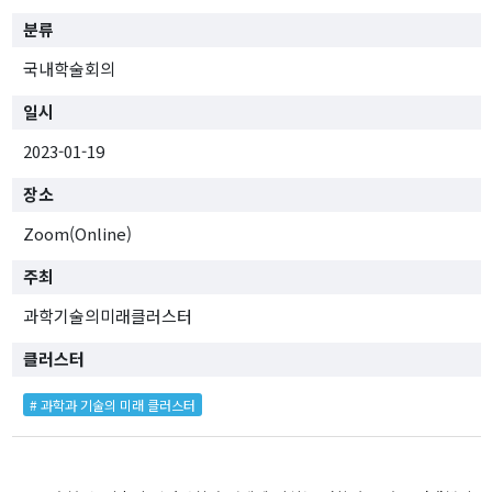
[종료]팬데믹 클러스터
분류
TF 프로젝트
국내학술회의
연구진
일시
2023-01-19
연구성과
장소
행사
Zoom(Online)
전체
주최
대담 및 토론회
학술회의
과학기술의미래클러스터
전문가초청 세미나
클러스터
사전등록
# 과학과 기술의 미래 클러스터
간행물
IFS인사이트
이슈브리프