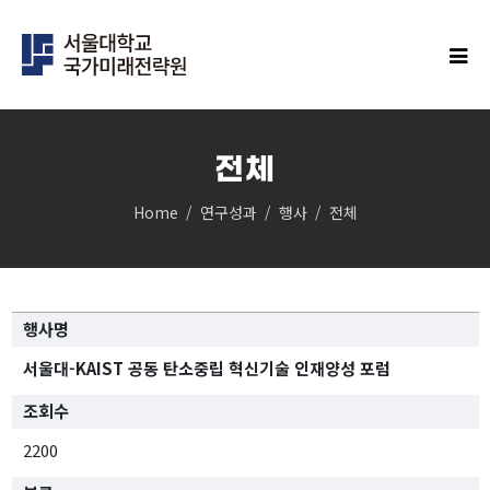
전체
Home
연구성과
행사
전체
IFS연구
클러스터
민주주의 클러스터
행사명
과학과 기술의 미래 클러스터
경제안보 클러스터
서울대-KAIST 공동 탄소중립 혁신기술 인재양성 포럼
인구 클러스터
조회수
글로벌 한국 클러스터
탄소중립 클러스터
2200
지역균형성장 클러스터