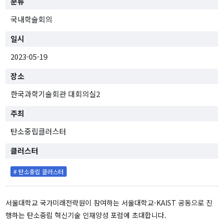
분류
[종료]팬데믹 클러스터
국내학술회의
TF 프로젝트
일시
연구진
2023-05-19
연구성과
장소
한국과학기술회관 대회의실2
행사
주최
전체
대담 및 토론회
탄소중립클러스터
학술회의
클러스터
전문가초청 세미나
사전등록
# 탄소중립 클러스터
간행물
IFS인사이트
서울대학교 국가미래전략원이 참여하는 서울대학교-KAIST 공동으로 진
이슈브리프
행하는 탄소중립 혁신기술 인재양성 포럼에 초대합니다.