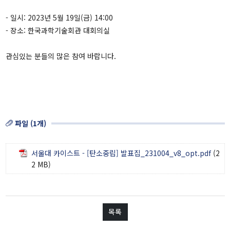
워킹페이퍼
보고서
- 일시: 2023년 5월 19일(금) 14:00
책
- 장소: 한국과학기술회관 대회의실
관심있는 분들의 많은 참여 바랍니다.
소식
공지 및 뉴스
영상자료
파일 (1개)
언론보도
자료실
서울대 카이스트 - [탄소중립] 발표집_231004_v8_opt.pdf
(2
2 MB)
소개
IFS소개
목록
비전 및 목표