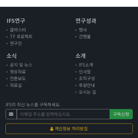
3주년 활동 보고 영상
인사말
IFS연구
연구성과
명예원장(2021.12~2025.12)
클러스터
행사
원장인사말
TF 프로젝트
간행물
조직구성
연구진
후원안내
소식
소개
오시는 길
공지 및 뉴스
IFS소개
영상자료
인사말
언론보도
조직구성
자료실
후원안내
오시는 길
IFS의 최신 뉴스를 구독하세요.
구독신청
개인정보 처리방침