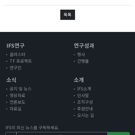
목록
IFS연구
연구성과
클러스터
행사
TF 프로젝트
간행물
연구진
소식
소개
공지 및 뉴스
IFS소개
영상자료
인사말
언론보도
조직구성
자료실
후원안내
오시는 길
IFS의 최신 뉴스를 구독하세요.