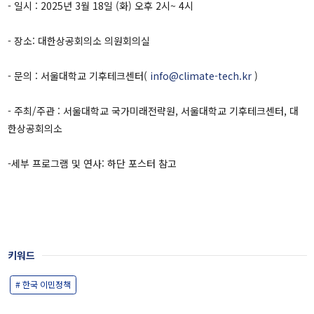
- 일시 : 2025년 3월 18일 (화) 오후 2시~ 4시
3주년 활동 보고 영상
인사말
- 장소: 대한상공회의소 의원회의실
명예원장(2021.12~2025.12)
원장인사말
- 문의 : 서울대학교 기후테크센터(
info@climate-tech.kr
)
조직구성
- 주최/주관 : 서울대학교 국가미래전략원, 서울대학교 기후테크센터, 대
후원안내
한상공회의소
오시는 길
-세부 프로그램 및 연사: 하단 포스터 참고
키워드
# 한국 이민정책