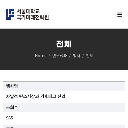
전체
Home
연구성과
행사
전체
IFS연구
클러스터
민주주의 클러스터
행사명
과학과 기술의 미래 클러스터
경제안보 클러스터
자발적 탄소시장과 기후테크 산업
인구 클러스터
조회수
글로벌 한국 클러스터
탄소중립 클러스터
985
지역균형성장 클러스터