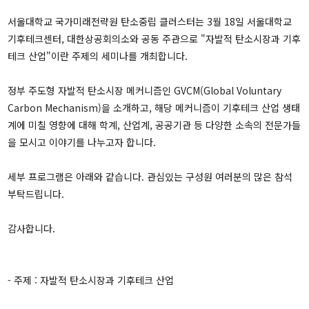
워킹페이퍼
보고서
서울대학교 국가미래전략원 탄소중립 클러스터는 3월 18일 서울대학교
책
기후테크센터, 대한상공회의소와 공동 주관으로 "자발적 탄소시장과 기후
테크 산업"이란 주제의 세미나를 개최합니다.
소식
정부 주도형 자발적 탄소시장 메커니즘인 GVCM(Global Voluntary
Carbon Mechanism)을 소개하고, 해당 메커니즘이 기후테크 산업 생태
공지 및 뉴스
계에 미칠 영향에 대해 학계, 산업계, 공공기관 등 다양한 소속의 전문가들
을 모시고 이야기를 나누고자 합니다.
영상자료
언론보도
세부 프로그램은 아래와 같습니다. 관심있는 구성원 여러분의 많은 참석
부탁드립니다.
자료실
감사합니다.
소개
- 주제 : 자발적 탄소시장과 기후테크 산업
IFS소개
비전 및 목표