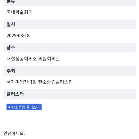
분류
[종료]팬데믹 클러스터
국내학술회의
TF 프로젝트
일시
연구진
2025-03-18
연구성과
장소
대한상공회의소 의원회의실
행사
주최
전체
대담 및 토론회
국가미래전략원 탄소중립클러스터
학술회의
클러스터
전문가초청 세미나
사전등록
# 탄소중립 클러스터
간행물
IFS인사이트
이슈브리프
안녕하세요.