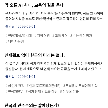
동맹 구축, 작전통제권 전환, 평화적 핵능력 기반 확보, 그리고 ‘보장과
막 오른 AI 시대, 교육의 길을 묻다
억지’에 입각한 남북 간 정상적 관계 설정을 통해 생존과 번영의 기반을
마련해야 한다.
문자와 책이 인간 사이의 ‘지식 축적’을 가능하게 했다면, AI는 그 사이에
들어와 지식을 스스로 생산·확산하는 존재로 작동하며 인간의 정의 자체
를 흔들고 있다. 이는 교육이 더 이상 지식 전달이나 정답 선택 훈련에 머
출간일 : 2026-02-01
물 수 없음을 의미한다. AI 시대의 핵심 역량은 문제를 푸는 능력이 아니
라 문제를 발견하고, 맥락을 이해하며, 타인과 협력하는 인간 고유의 사
# 인공지능(AI) 시대
# 지적 혁명
# 교육 개혁
# 수능 중심 평가
고력이다. 대한민국 교육의 본질적 위기는 수능 중심 평가와 대학 통제라
# 대학 자율성
는 구조적 매듭에서 비롯된다. 객관식 시험은 창의성을 고갈시키고, 정
부 규제는 대학을 획일화해 쇠퇴를 가속한다. 교육 개혁은 드러난 문제를
인재확보 없이 한국의 미래는 없다.
덧대는 방식이 아니라, 평가 방식의 전환과 대학 자율성 회복이라는 근본
구조를 장기적·초정권적으로 재설계할 때에만 가능하다.
이 글은 AI 시대의 국가 경쟁력은 인재 확보에 달려 있다는 문제의식에서
출발한다. 전 세계적으로 AI 인재 수요는 공급을 크게 초과하고 있으며,
미국과 중국을 중심으로 글로벌 인재 유치 경쟁이 국가 안보와 경제 패권
출간일 : 2026-01-01
의 핵심 요소가 되고 있다. 반면 한국은 AI 인재 유출이 심각한 수준으로,
OECD 국가 중 상위권에 해당하며, 서울대 교수들의 해외 이직
# AI 인재 경쟁
# 인재 포트폴리오론(4B)
# 두뇌유치·두뇌연결 전략
# 인적자원부
# 국가 인재 컨트롤 타워
# 신 두뇌 유출
한국의 민주주의는 살아났는가?