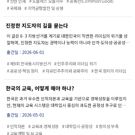
# 선한 인재
# 노블레스 오블리주
# 공동선(Common Good)
워킹페이퍼
러 미네소타 프로젝트를 통해 받은 혜택을 개발도상국에 환원하고, ‘천
# 국제화
# 지역균형발전 및 상생
보고서
원의 아침식사’와 같은 학생 복지 정책을 통해 학생들의 기본 생활을 지
책
원함으로써 냉철한 이성과 따뜻한 마음을 겸비한 서울대인을 육성해야
진정한 지도자의 길을 묻는다
한다는 비전을 제시하고 있다.
이 글은 6·3 지방선거를 계기로 대한민국이 직면한 리더십의 위기를 성
소식
찰하며, 진정한 지도자는 권력이나 능력이 아니라 인격·도덕성·공공성·
책임감을 갖춘 사람이어야 한다고 강조한다. 고대 그리스의 아레테 정신
출간일 : 2026-06-01
공지 및 뉴스
과 로마의 공공선 사상을 바탕으로, 오늘날 한국 정치가 진영 논리와 포
퓰리즘, 거친 언어와 갈등 정치 속에서 민주주의의 본질인 대화와 타협을
# 제9회 전국동시지방선거
# 민주주의와 리더십 위기
영상자료
잃어가고 있다고 비판한다. 또한 입시 중심 교육과 왜곡된 정치 문화가
# 공공성·책임 정치
# 자유민주주의와 공화주의
# 한국 정치의 리더십
언론보도
공감 능력과 공동체 의식을 약화시키며, 공존과 협력 대신 대립과 분노를
키우고 있다고 지적한다. AI 시대와 급변하는 세계 질서 속에서 한국 사
자료실
한국의 교육, 어떻게 해야 하나?
회에 필요한 것은 국민을 선동하는 정치인이 아니라 공동체를 위해 헌신
하고 미래를 책임질 성숙한 리더십이며, 지도자는 국민을 깨우고 통합하
한국은 과거 우수한 인적자본과 교육을 기반으로 경제성장을 이루었지
며 스스로 끊임없이 수련해야 한다는 메시지를 전달한다.
만, 현재의 교육 시스템은 대학입시 중심의 과도한 공정성 추구로 인해
소개
창의성과 문제해결 능력을 기르는 데 실패하고 있다. 그 결과 기업, 학생,
출간일 : 2026-05-01
대학, 학부모 모두가 교육에 불만을 가지게 되었고, 교육은 오히려 저출
IFS소개
산 등 사회 문제의 원인으로까지 작용하고 있다. 특히 획일적인 시험 방
# 인적자본
# 교육과 경제성장
# 대학입시 공정성
# 창의성 부족
비전 및 목표
식은 창의적 인재 양성을 저해하며 국가 경쟁력 약화로 이어질 위험이 크
# 교육개혁 및 AI 교육