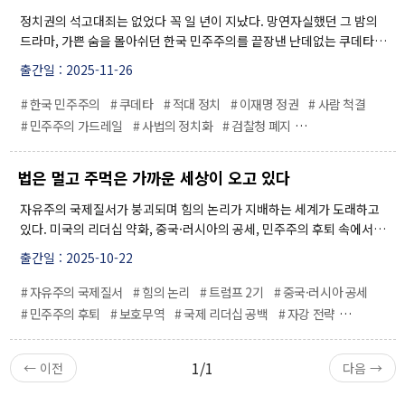
정치권의 석고대죄는 없었다 꼭 일 년이 지났다. 망연자실했던 그 밤의
드라마, 가쁜 숨을 몰아쉬던 한국 민주주의를 끝장낸 난데없는 쿠데타의
밤. 국민 모두 잠을 못 이뤘던 악몽은 이제 점차 멀어지고 마음의 안정을
출간일 : 2025-11-26
되찾았다. G10 선진국 한국에서 쿠데타가 가능할 것이라고 믿었던 검찰
출신 대통령을 이해할 도리가 없었다. 시민들이 무장 장갑차를 막아섰
# 한국 민주주의
# 쿠데타
# 적대 정치
# 이재명 정권
# 사람 척결
고, ...
# 민주주의 가드레일
# 사법의 정치화
# 검찰청 폐지
# 익명의 비전문가
# 책임 정치
법은 멀고 주먹은 가까운 세상이 오고 있다
자유주의 국제질서가 붕괴되며 힘의 논리가 지배하는 세계가 도래하고
있다. 미국의 리더십 약화, 중국·러시아의 공세, 민주주의 후퇴 속에서
한국은 자강, 동맹 강화, 글로벌 전방위 외교로 대응해야 하며, 국론 통합
출간일 : 2025-10-22
이 절실하다.
# 자유주의 국제질서
# 힘의 논리
# 트럼프 2기
# 중국·러시아 공세
# 민주주의 후퇴
# 보호무역
# 국제 리더십 공백
# 자강 전략
# 글로벌 전방위 외교
# 국론 통합
# 한국 이민정책
1/1
← 이전
다음 →