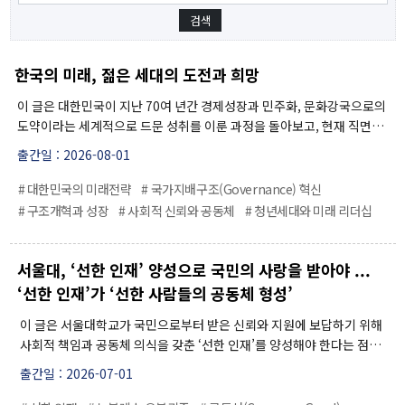
[종료]팬데믹 클러스터
TF 프로젝트
한국의 미래, 젊은 세대의 도전과 희망
연구진
이 글은 대한민국이 지난 70여 년간 경제성장과 민주화, 문화강국으로의
도약이라는 세계적으로 드문 성취를 이룬 과정을 돌아보고, 현재 직면한
연구성과
저성장과 양극화, 정치적 분열, 사회적 신뢰 저하 등 구조적 위기를 진단
출간일 : 2026-08-01
한다. 나아가 이러한 도전을 극복하기 위해서는 국가지배구조 혁신과 장
기적 미래전략, 사회적 신뢰 회복이 필요하며, 젊은 세대의 역량과 지식사
행사
# 대한민국의 미래전략
# 국가지배구조(Governance) 혁신
회의 역할을 바탕으로 대한민국의 새로운 도약을 준비해야 한다는 방향을
# 구조개혁과 성장
# 사회적 신뢰와 공동체
# 청년세대와 미래 리더십
전체
제시한다.
대담 및 토론회
학술회의
서울대, ‘선한 인재’ 양성으로 국민의 사랑을 받아야 ...
전문가초청 세미나
‘선한 인재’가 ‘선한 사람들의 공동체 형성’
사전등록
이 글은 서울대학교가 국민으로부터 받은 신뢰와 지원에 보답하기 위해
간행물
사회적 책임과 공동체 의식을 갖춘 ‘선한 인재’를 양성해야 한다는 점을
IFS인사이트
강조한다. 또한 서울대는 노블레스 오블리주를 실천하며 지방국립대와
출간일 : 2026-07-01
의 협력 및 지역균형발전에 기여하고, 시흥캠퍼스를 국제화와 지역발전
이슈브리프
의 거점으로 활용하여 세계적 경쟁력을 강화해야 한다고 주장한다. 아울