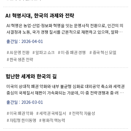
다. 다만 AI 기술 발전과 학령인구 감소는 맞춤형 교육과 대학 구조 변화
3주년 활동 보고 영상
의 기회를 제공할 수 있으며, 이에 대응한 교육 시스템 혁신이 시급하다.
인사말
AI 혁명시대, 한국의 과제와 전략
명예원장(2021.12~2025.12)
AI 혁명은 농업·산업·정보화 혁명을 잇는 문명사적 전환으로, 인간의 의
원장인사말
사결정과 노동, 국가 경쟁 질서를 근본적으로 재편하고 있으며, 알파고–
이세돌 대국 이후 글로벌 AI 투자가 폭발적으로 증가하는 계기가 되었다.
조직구성
출간일 : 2026-04-01
현재는 미국과 중국이 AI 패권 경쟁을 주도하는 가운데, 중국은 국가 주
후원안내
도 혁신과 빠른 상업화, 젊은 인재 중심의 생태계를 바탕으로 급부상하고
# AI 문명 전환
# 알파고 쇼크
# 미·중 패권 경쟁
# 중국 혁신 모델
있다. 반면 한국은 인재 쏠림, 경직된 제도, 정치적 갈등 등 구조적 한계
# 한국 생존 전략
오시는 길
에 직면해 있으며, 이를 극복하기 위해서는 글로벌 인재 유치, 교육 혁신,
규제 완화, 제조 기반의 피지컬 AI 전략, 그리고 AI 외교 역량 강화가 요구
험난한 세계와 한국의 길
된다. AI 혁명은 되돌릴 수 없는 흐름인 만큼, 한국은 기존 성공에 안주하
지 않고 국가적 총력 대응을 통해 위기를 도약의 기회로 전환해야 한다.
미국의 상대적 패권 약화와 내부 불균형 심화로 대외공약 축소와 세력권
중심의 국제질서 재편이 가속화되는 가운데, 미·중 전략경쟁과 중·러 협
력 강화, 일본의 재무장 움직임 속에서 동아시아 안보 환경은 급변하고
출간일 : 2026-03-01
있다. 북한은 핵보유를 기정사실화하며 중·러의 지원을 활용해 입지를
강화하고 있고, 미국 역시 동맹에 대한 비용 전가와 선택적 개입을 확대
# 미국 패권 약화
# 세력권 국제질서
# 전략적 자율성
하고 있다. 이러한 구조적 변화 속에서 한국은 과도한 대미 안보 의존과
# 자립형 한미동맹
# 평화적 핵능력
대외 경제 편향을 완화하고 전략적 자율성을 확보해야 하며, 자립형 한미