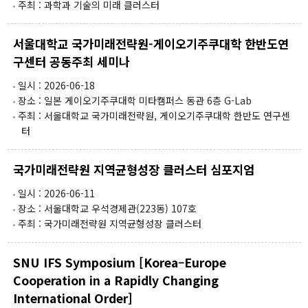
주최 : 과학과 기술의 미래 클러스터
3주년 활동 보고 영상
인사말
서울대학교 국가미래전략원-게이오기주쿠대학 한반도연
명예원장(2021.12~2025.12)
구센터 공동주최 세미나
원장인사말
일시 : 2026-06-18
조직구성
장소 : 일본 게이오기주쿠대학 미타캠퍼스 동관 6층 G-Lab
주최 : 서울대학교 국가미래전략원, 게이오기주쿠대학 한반도 연구센
후원안내
터
오시는 길
국가미래전략원 지역균형성장 클러스터 심포지엄
일시 : 2026-06-11
장소 : 서울대학교 우석경제관(223동) 107호
주최 : 국가미래전략원 지역균형성장 클러스터
SNU IFS Symposium [Korea–Europe
Cooperation in a Rapidly Changing
International Order]