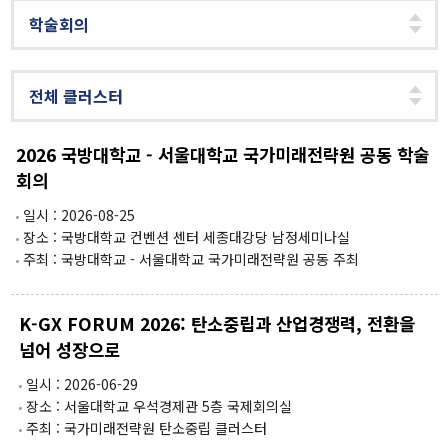
[종료]팬데믹 클러스터
TF 프로젝트
연구진
연구성과
2026 국방대학교 - 서울대학교 국가미래전략원 공동 학술
회의
행사
일시 : 2026-08-25
전체
장소 : 국방대학교 컨벤션 센터 세종대강당 남정세미나실
주최 : 국방대학교 - 서울대학교 국가미래전략원 공동 주최
대담 및 토론회
학술회의
전문가초청 세미나
K-GX FORUM 2026: 탄소중립과 산업경쟁력, 전환을
사전등록
넘어 성장으로
간행물
일시 : 2026-06-29
IFS인사이트
장소 : 서울대학교 우석경제관 5층 국제회의실
이슈브리프
주최 : 국가미래전략원 탄소중립 클러스터