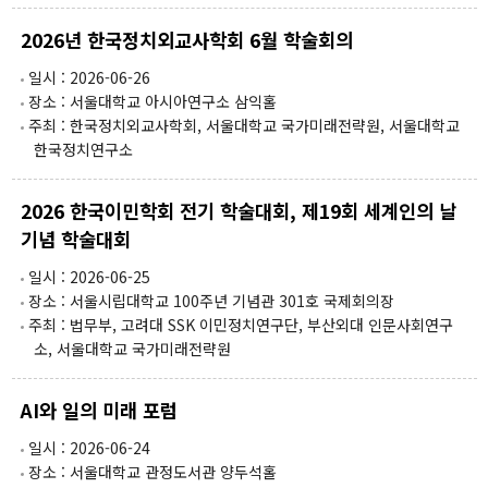
워킹페이퍼
보고서
2026년 한국정치외교사학회 6월 학술회의
책
일시 : 2026-06-26
장소 : 서울대학교 아시아연구소 삼익홀
주최 : 한국정치외교사학회, 서울대학교 국가미래전략원, 서울대학교
소식
한국정치연구소
공지 및 뉴스
2026 한국이민학회 전기 학술대회, 제19회 세계인의 날
영상자료
기념 학술대회
언론보도
일시 : 2026-06-25
장소 : 서울시립대학교 100주년 기념관 301호 국제회의장
자료실
주최 : 법무부, 고려대 SSK 이민정치연구단, 부산외대 인문사회연구
소, 서울대학교 국가미래전략원
소개
AI와 일의 미래 포럼
IFS소개
일시 : 2026-06-24
장소 : 서울대학교 관정도서관 양두석홀
비전 및 목표