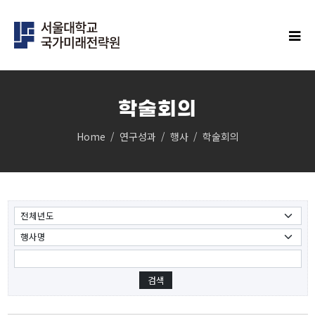
학술회의
Home
연구성과
행사
학술회의
IFS연구
클러스터
민주주의 클러스터
과학과 기술의 미래 클러스터
경제안보 클러스터
인구 클러스터
글로벌 한국 클러스터
탄소중립 클러스터
지역균형성장 클러스터