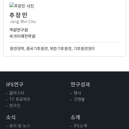
추장민
Jang Min Chu
객원연구원
국가미래전략원
환경정책, 중국기후환경, 북한기후환경, 기후환경정의
IFS연구
연구성과
클러스터
행사
TF 프로젝트
간행물
연구진
소식
소개
공지 및 뉴스
IFS소개