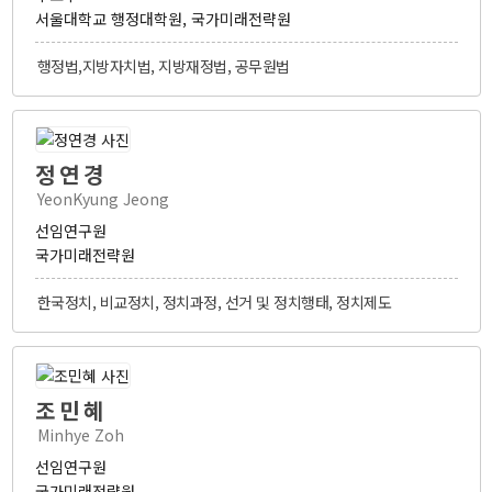
워킹페이퍼
서울대학교 행정대학원, 국가미래전략원
보고서
책
행정법,지방자치법, 지방재정법, 공무원법
소식
정연경
공지 및 뉴스
YeonKyung Jeong
선임연구원
영상자료
국가미래전략원
언론보도
한국정치, 비교정치, 정치과정, 선거 및 정치행태, 정치제도
자료실
소개
조민혜
Minhye Zoh
IFS소개
선임연구원
비전 및 목표
국가미래전략원