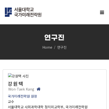
연구진
Home
연구진
IFS연구
클러스터
민주주의 클러스터
과학과 기술의 미래 클러스터
경제안보 클러스터
강원택
인구 클러스터
Won-Taek Kang
글로벌 한국 클러스터
국가미래전략원 원장
탄소중립 클러스터
교수
지역균형성장 클러스터
서울대학교 사회과학대학 정치외교학부, 국가미래전략원