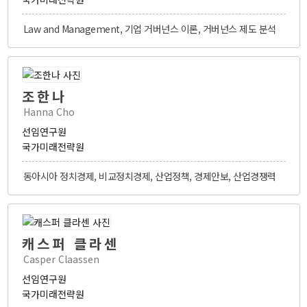
3주년 활동 보고 영상
Law and Management, 기업 거버넌스 이론, 거버넌스 제도 분석
인사말
명예원장(2021.12~2025.12)
원장인사말
조직구성
조한나
Hanna Cho
후원안내
선임연구원
오시는 길
국가미래전략원
동아시아 정치경제, 비교정치경제, 산업정책, 경제안보, 산업경쟁력
캐스퍼 클라센
Casper Claassen
선임연구원
국가미래전략원