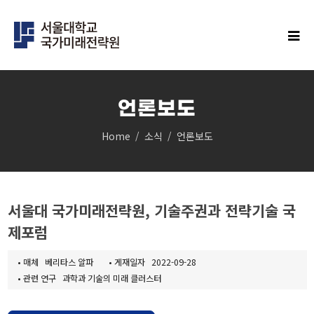
언론보도
Home
소식
언론보도
IFS연구
클러스터
민주주의 클러스터
서울대 국가미래전략원, 기술주권과 전략기술 국
과학과 기술의 미래 클러스터
제포럼
경제안보 클러스터
인구 클러스터
•
매체
베리타스 알파
•
게재일자
2022-09-28
글로벌 한국 클러스터
•
관련 연구
과학과 기술의 미래 클러스터
탄소중립 클러스터
지역균형성장 클러스터