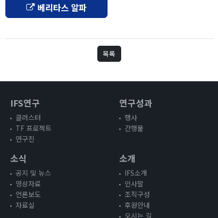
베리타스 알파
[종료]팬데믹 클러스터
TF 프로젝트
연구진
목록
연구성과
행사
IFS연구
연구성과
전체
클러스터
행사
대담 및 토론회
TF 프로젝트
간행물
연구진
학술회의
전문가초청 세미나
소식
소개
사전등록
공지 및 뉴스
IFS소개
간행물
영상자료
인사말
언론보도
조직구성
IFS인사이트
자료실
후원안내
이슈브리프
오시는 길