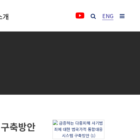
소개
ENG
소개
IFS소개
비전 및 목표
3주년 활동 보고 영상
인사말
 구축방안
명예원장(2021.12~2025.12)
원장인사말