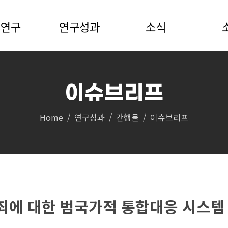
S연구
연구성과
소식
이슈브리프
연구성과
소식
Home
연구성과
간행물
이슈브리프
공지 및 뉴스
영상자료
 토론회
언론보도
의
자료실
죄에 대한 범국가적 통합대응 시스템
초청 세미나
록