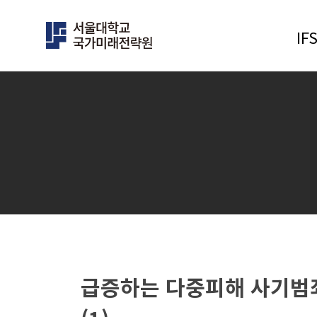
IF
IFS연구
클러스터
행사
민주주의 클러스터
전체
과학과 기술의 미래 클러스터
대담 및
경제안보 클러스터
학술회
급증하는 다중피해 사기범
인구 클러스터
전문가
글로벌 한국 클러스터
사전등