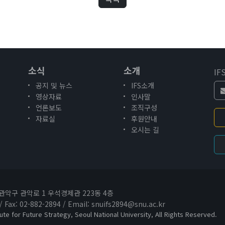
소식
소개
I
공지 및 뉴스
IFS소개
영상자료
인사말
언론보도
조직구성
자료실
후원안내
오시는 길
 관악구 관악로 1 우석경제관 223동 4층
 / Fax: 02-882-2894 / Email: snuifs2894@snu.ac.kr
ute for Future Strategy, Seoul National University, All Rights Reserved.