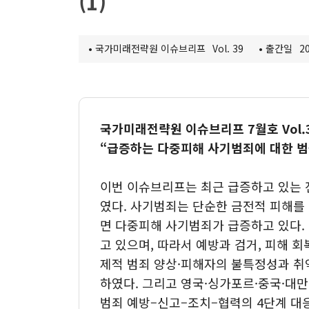
(1)
탄소중립 클러스터
간행물
지역균형성장 클러스터
IFS인
[종료]팬데믹 클러스터
•
국가미래전략원 이슈브리프
Vol. 39
•
출간일
20
이슈브
TF 프로젝트
워킹페
보고서
연구진
책
국가미래전략원 이슈브리프 7월호 Vol.
“급증하는 다중피해 사기범죄에 대한 범
이번 이슈브리프는 최근 급증하고 있는 
였다. 사기범죄는 단순한 금전적 피해를
면 다중피해 사기범죄가 급증하고 있다.
고 있으며, 따라서 예방과 검거, 피해 
제적 범죄 양상·피해자의 불특정성과 취
하였다. 그리고 영국·싱가포르·중국·대
범죄 예방–신고–조치–협력의 4단계 대