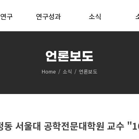
S연구
연구성과
소식
언론보도
연구성과
소식
Home
소식
언론보도
공지 및 뉴스
영상자료
 토론회
언론보도
의
자료실
이정동 서울대 공학전문대학원 교수 "
초청 세미나
록