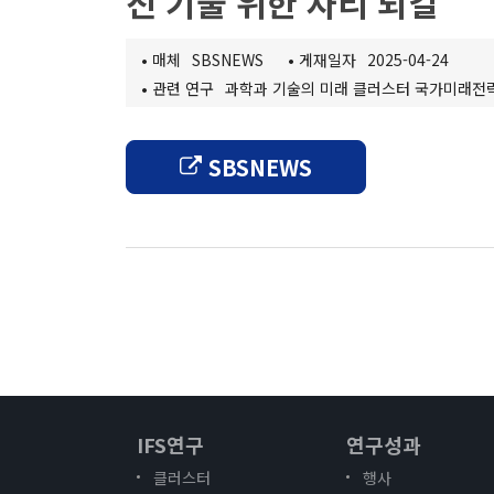
진 기술 위한 자리 되길"
탄소중립 클러스터
간행물
지역균형성장 클러스터
IFS인
•
매체
SBSNEWS
•
게재일자
2025-04-24
[종료]팬데믹 클러스터
이슈브
•
관련 연구
과학과 기술의 미래 클러스터
국가미래전
TF 프로젝트
워킹페
보고서
연구진
SBSNEWS
책
IFS연구
연구성과
클러스터
행사