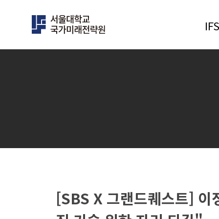
IF
IFS연구
클러스터
행사
민주주의 클러스터
전체
과학과 기술의 미래 클러스터
대담 및
경제안보 클러스터
학술회
[SBS X 그랜드퀘스트] 
인구 클러스터
전문가
글로벌 한국 클러스터
사전등