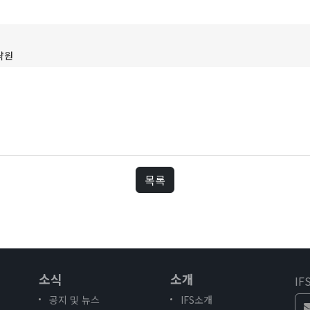
사이트
리프
략원
이퍼
목록
소식
소개
I
공지 및 뉴스
IFS소개