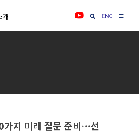
소개
ENG
소개
IFS소개
비전 및 목표
3주년 활동 보고 영상
인사말
10가지 미래 질문 준비…선
명예원장(2021.12~2025.12)
원장인사말