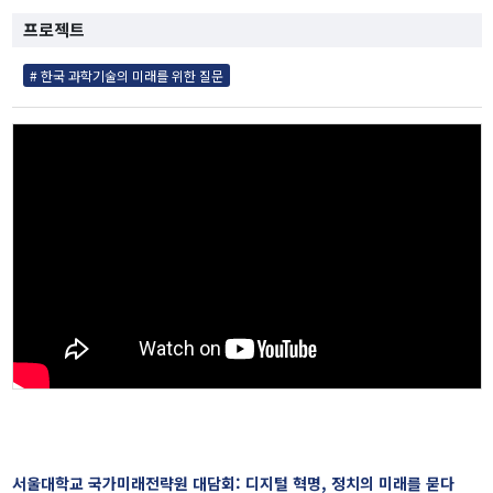
[종료]팬데믹 클러스터
프로젝트
TF 프로젝트
# 한국 과학기술의 미래를 위한 질문
연구진
연구성과
행사
전체
대담 및 토론회
학술회의
전문가초청 세미나
사전등록
간행물
IFS인사이트
이슈브리프
서울대학교 국가미래전략원 대담회: 디지털 혁명, 정치의 미래를 묻다