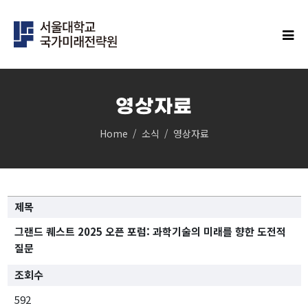
영상자료
Home
소식
영상자료
IFS연구
클러스터
민주주의 클러스터
제목
과학과 기술의 미래 클러스터
경제안보 클러스터
그랜드 퀘스트 2025 오픈 포럼: 과학기술의 미래를 향한 도전적
인구 클러스터
질문
글로벌 한국 클러스터
조회수
탄소중립 클러스터
592
지역균형성장 클러스터