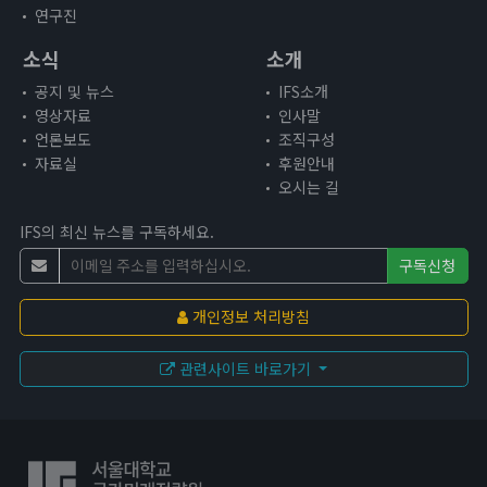
연구진
3주년 활동 보고 영상
인사말
소식
소개
명예원장(2021.12~2025.12)
공지 및 뉴스
IFS소개
원장인사말
영상자료
인사말
언론보도
조직구성
조직구성
자료실
후원안내
후원안내
오시는 길
오시는 길
IFS의 최신 뉴스를 구독하세요.
구독신청
개인정보 처리방침
관련사이트 바로가기