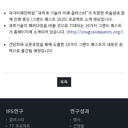
워킹페이퍼
보고서
국가미래전략원 "과학과 기술의 미래 클러스터"가 최종현 학술원과 함
책
께 진행 중인 (그랜드 퀘스트 2025) 프로젝트 소개 영상입니다.
과
학기술의 패러다임을 바꿀 것으로 기대되는 10가지 그랜드 퀘스트
가 홈페이지에 소개되어 있습니다. (
http://snugrandquests.org/
)
소식
·
간담회와 오픈포럼을 통해 도출한 10가지 그랜드 퀘스트의 내용은 곧
책으로 출간될 예정입니다.
공지 및 뉴스
영상자료
언론보도
자료실
목록
소개
IFS연구
연구성과
IFS소개
클러스터
행사
비전 및 목표
TF 프로젝트
간행물